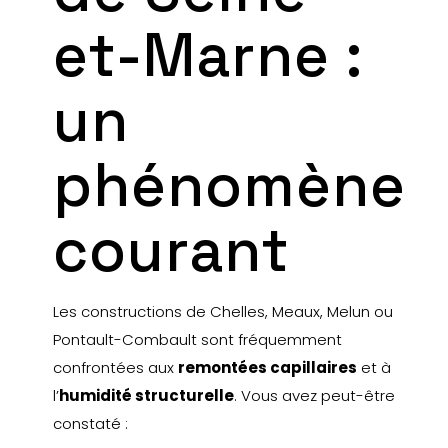
des cloisons, sensation de froid humide ? Chez
GICE
et-Marne :
Assèchement
, nous apportons une
solution
professionnelle et non invasive
pour traiter les causes
un
profondes de l’humidité, durablement.
phénomène
courant
Les constructions de Chelles, Meaux, Melun ou
Pontault-Combault sont fréquemment
confrontées aux
remontées capillaires
et à
l’
humidité structurelle
. Vous avez peut-être
constaté :