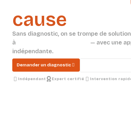
d'humidité a
cause
différ
Sans diagnostic, on se trompe de solution
à
comprendre avant d’agir
— avec une ap
indépendante.
Demander un diagnostic
Comprendre l'humidi
Indépendant
Expert certifié
Intervention rapid