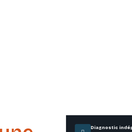
blème
Diagnostic ind