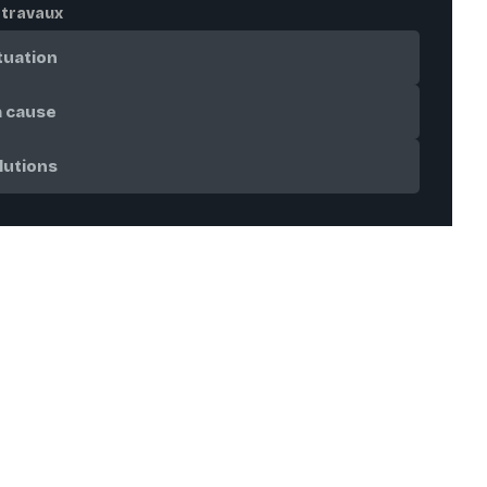
 travaux
tuation
a cause
lutions