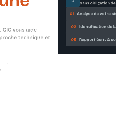
une
Sans obligation de
ente.
01
Analyse de votre si
02
Identification de l
. GIC vous aide
proche technique et
03
Rapport écrit & so
té
e