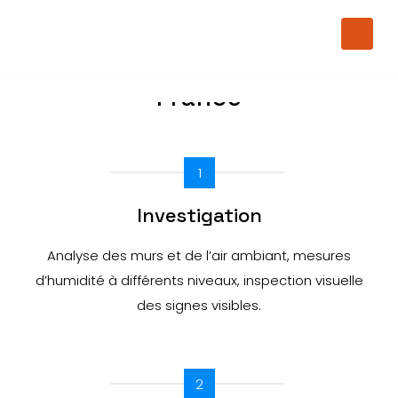
Fin des murs humides
à Paris & en Île-de-
France
Humidité, salpêtre, murs humides : la
solution discrète et efficace
1
Investigation
Analyse des murs et de l’air ambiant, mesures
d’humidité à différents niveaux, inspection visuelle
des signes visibles.
2