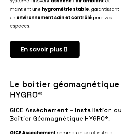
système innovant
assèche l’air ambiant
et
maintient une
hygrométrie stable
, garantissant
un
environnement sain et contrôlé
pour vos
espaces.
En savoir plus
Le boitier géomagnétique
HYGRO®
GICE Assèchement – Installation du
Boîtier Géomagnétique HYGRO®.
GICE Assèchement
commercialise et installe