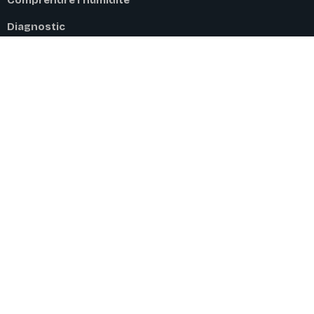
Comprendre l'humidité
Diagnostic
Services
Zones d'intervention
À propos
SERVICES
Diagnostic humidité
Location matériel
Assèchement
Analyses
CONTACT
06 99 33 23 25